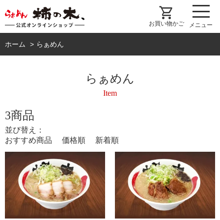
shopping_cart
お買い物かご
メニュー
ホーム
らぁめん
らぁめん
Item
3商品
並び替え：
おすすめ商品
価格順
新着順