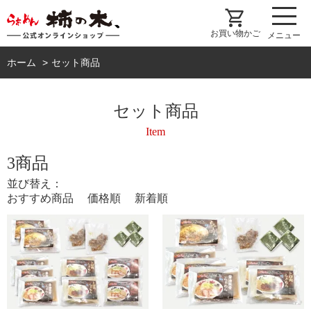
shopping_cart
お買い物かご
メニュー
ホーム
セット商品
セット商品
Item
3商品
並び替え：
おすすめ商品
価格順
新着順